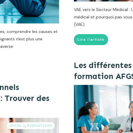
VAE vers le Secteur Médical : 
médical et pourquoi pas vous 
(VAE)
nes, comprendre les causes et
ignants n'est plus une
Lire l'article
raverse
Les différentes
formation AFG
nnels
: Trouver des
AFGSU 2
,
FORMATIONS