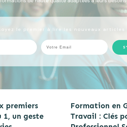
formations de haute qualité adaptées à leurs besoins
Soyez le premier à lire les nouveaux articles 
S
x premiers
Formation en G
u 1, un geste
Travail : Clés
vies
Professionnel S