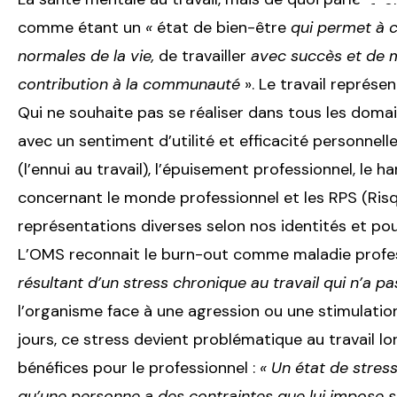
comme étant un
«
état de bien-être
qui permet à c
normales de la vie,
de travailler
avec succès et de m
contribution à la communauté
». Le travail représe
Qui ne souhaite pas se réaliser dans tous les dom
avec un sentiment d’utilité et efficacité personnell
(l’ennui au travail), l’épuisement professionnel, le
concernant le monde professionnel et les RPS (Ris
représentations diverses selon nos identités et pou
L’OMS reconnait le burn-out comme maladie profes
résultant d’un
stress chronique au travail
qui n’a p
l’organisme face à une agression ou une stimulation
jours, ce stress devient problématique au travail l
bénéfices pour le professionnel :
« Un état de stress
qu’une personne a des contraintes que lui impose 