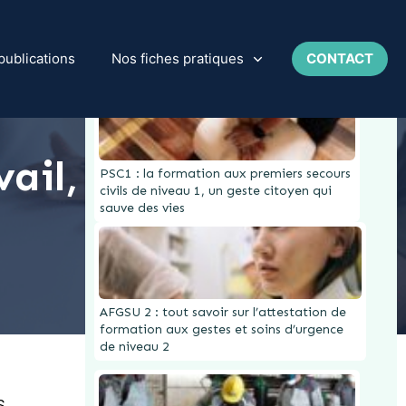
Dernières parutions
publications
Nos fiches pratiques
CONTACT
ail, on en
PSC1 : la formation aux premiers secours
civils de niveau 1, un geste citoyen qui
sauve des vies
AFGSU 2 : tout savoir sur l’attestation de
formation aux gestes et soins d’urgence
de niveau 2
S