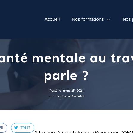
Accueil
Nos formations
Nos 
santé mentale au trav
parle ?
Posté le
mars 25, 2024
par :
Equipe AFORIANS
RE
TWEET
on exactement ? La santé mentale est définie par l’OM