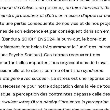
hacun de réaliser son
potentiel
, de faire face aux diffi
anière productive, et d’être en mesure d’apporter un
nte une partie conséquente de nos vies et de nos proje
aines de son existence et par conséquent dans son em
e (Bandura, 2010) ? En 2024, le burn-out, le bore-out
 harcèlement font hélas fréquemment la “une” des journ
ques Psycho Sociaux). Ces termes recouvrent des
r autant elles impactent nos organisations de travail.
sionnelle et le décrit comme étant «
un syndrome
as été géré avec succès
». Le stress est une réponse d
. Nécessaire pour notre adaptation dans la vie de tou
orsque la perception des contraintes dépasse celle des
 survient lorsqu’il y a déséquilibre entre la perception
son environnement et la perception des ressources do