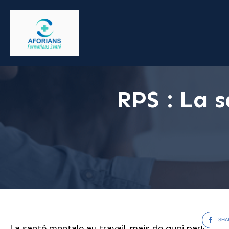
RPS : La 
SHA
La santé mentale au travail, mais de quoi parle-t-